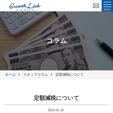
お
問
MENU
い
合
わ
せ
コラム
ホーム
スタッフコラム
定額減税について
定額減税について
2024.01.26