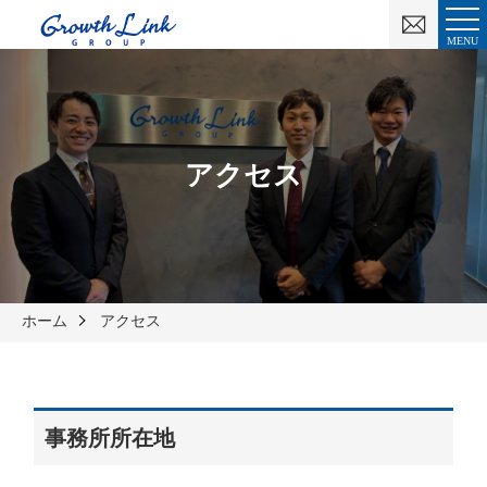
お
問
MENU
い
合
わ
せ
アクセス
ホーム
アクセス
事務所所在地