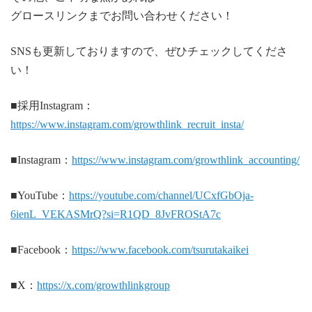
グロースリンクまでお問い合わせください！
SNSも更新しておりますので、ぜひチェックしてくださ
い！
■採用Instagram：
https://www.instagram.com/growthlink_recruit_insta/
■Instagram：
https://www.instagram.com/growthlink_accounting/
■YouTube：
https://youtube.com/channel/UCxfGbOja-
6ienL_VEKASMrQ?si=R1QD_8JvFROStA7c
■Facebook：
https://www.facebook.com/tsurutakaikei
■X：
https://x.com/growthlinkgroup