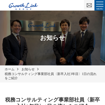
お
問
MENU
い
合
わ
せ
お知らせ
ホーム
お知らせ
税務コンサルティング事業部社員〈新卒入社3年目〉1日の流れ
をご紹介
税務コンサルティング事業部社員〈新卒