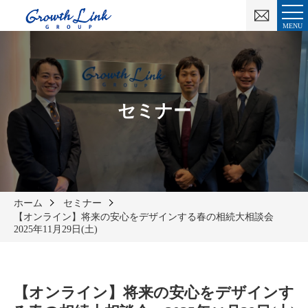
お
問
MENU
い
合
わ
せ
セミナー
ホーム
セミナー
【オンライン】将来の安心をデザインする春の相続大相談会
2025年11月29日(土)
【オンライン】将来の安心をデザインす