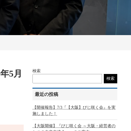
年5月
検索
検索
最近の投稿
【開催報告】7/3『【大阪】びじ咲く会』を実
施しました！
【大阪開催】『びじ咲く会 ～大阪・経営者の