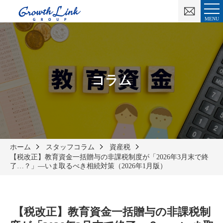
お
問
MENU
い
合
わ
せ
コラム
ホーム
スタッフコラム
資産税
【税改正】教育資金一括贈与の非課税制度が「2026年3月末で終
了…？」—いま取るべき相続対策（2026年1月版）
【税改正】教育資金一括贈与の非課税制