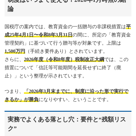
論
国税庁の案内では、教育資金の一括贈与の非課税措置は
平
成25年4月1日〜令和8年3月31日
の間に、所定の「教育資金
管理契約」に基づいて行う贈与等が対象です。上限は
1,500万円
（手続き要件あり）とされています。
さらに、
2026年度（令和8年度）税制改正大綱
では、この
措置について「信託等可能期間を延長せずに終了（廃
止）」という整理が示されています。
つまり、
「2026年3月末までに、制度に沿った形で実行で
きるか」が勝負
になりやすい、ということです。
実務でよくある落とし穴：要件と“残額リス
ク”