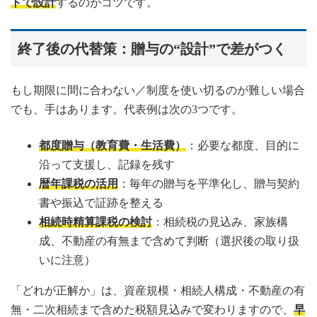
トで設計
するのがコツです。
終了後の代替策：贈与の“設計”で差がつく
もし期限に間に合わない／制度を使い切るのが難しい場合
でも、手はあります。代表例は次の3つです。
都度贈与（教育費・生活費）
：必要な都度、目的に
沿って支援し、記録を残す
暦年課税の活用
：毎年の贈与を平準化し、贈与契約
書や振込で証跡を整える
相続時精算課税の検討
：相続税の見込み、家族構
成、不動産の有無まで含めて判断（選択後の取り扱
いに注意）
「どれが正解か」は、資産規模・相続人構成・不動産の有
無・二次相続まで含めた税額見込みで変わりますので、
早