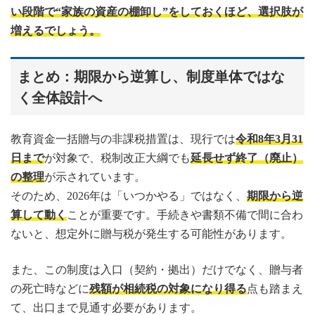
い段階で“家族の資産の棚卸し”をしておくほど、選択肢が
増えるでしょう。
まとめ：期限から逆算し、制度単体ではな
く全体設計へ
教育資金一括贈与の非課税措置は、現行では
令和8年3月31
日まで
が対象で、税制改正大綱でも
延長せず終了（廃止）
の整理
が示されています。
そのため、2026年は「いつかやる」ではなく、
期限から逆
算して動く
ことが重要です。手続きや書類不備で間に合わ
ないと、想定外に贈与税が発生する可能性があります。
また、この制度は入口（契約・拠出）だけでなく、贈与者
の死亡時などに
残額が相続税の対象になり得る
点も踏まえ
て、出口まで見通す必要があります。