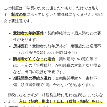
この制度は「学費のために渡したつもり」だけでは足り
ず、
制度の型
に沿っていないと非課税になりません。特に
次は要注意です。
受贈者の年齢要件
：契約締結時に30歳未満などの要
件があります。
所得要件
：受贈者の前年所得が一定額超だと適用不
可（合計所得金額1,000万円超は不可）
贈与者が亡くなった場合
：契約期間中の死亡等で
は、一定の「管理残額」が相続税の対象となり得る
など、出口の税務が重要です。
期限間際の手続き遅れ
：金融機関手続き・書類不
備・領収書管理で“間に合わない”が起きやすい。
「節税になるはずが、相続発生時に思わぬ課税」にならな
いよう、
入口（契約・拠出）と出口（残額・相続）をセッ