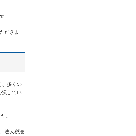
す。
ただきま
く、多くの
を潰してい
した。
、法人税法