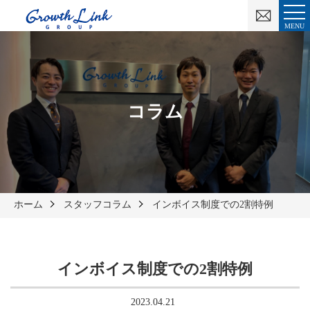
お
問
MENU
い
合
わ
せ
コラム
ホーム
スタッフコラム
インボイス制度での2割特例
インボイス制度での2割特例
2023.04.21