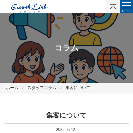
お
問
MENU
い
合
わ
せ
コラム
ホーム
スタッフコラム
集客について
集客について
2025.05.12